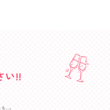
い!!
とも…。