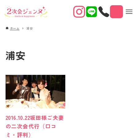
予約
ホーム
浦安
浦安
2016.10.22坂田様ご夫妻
の二次会代行（口コ
ミ・評判）