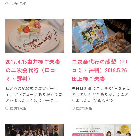
2025年8月2日
2017.4.15由井様ご夫妻
二次会代行の感想（口
の二次会代行（口コ
コミ・評判）2018.5.26
ミ・評判）
田上様ご夫妻
私どもの結婚式２次会パーテ
先日は無事にステキな1日を過ご
ィ、プロデュースありがとうご
させていただきありがとうござ
ざいました。２次会パーティ...
いました。 写真もダウ...
2025年8月2日
2025年8月2日