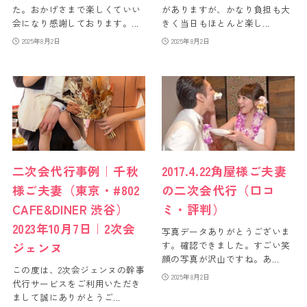
た。おかげさまで楽しくていい
がありますが、かなり負担も大
会になり感謝しております。...
きく当日もほとんど楽し...
2025年8月2日
2025年8月2日
二次会代行事例｜千秋
2017.4.22角屋様ご夫妻
様ご夫妻（東京・#802
の二次会代行（口コ
CAFE&DINER 渋谷）
ミ・評判）
2023年10月7日｜2次会
写真データありがとうございま
す。確認できました。すごい笑
ジェンヌ
顔の写真が沢山ですね。あ...
この度は、2次会ジェンヌの幹事
2025年8月2日
代行サービスをご利用いただき
まして誠にありがとうご...